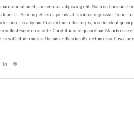
um dolor sit amet, consectetur adipiscing elit. Nulla eu tincidunt l
 lobortis. Aenean pellentesque nisi at tincidunt dignissim. Donec turp
arius purus in aliquam. Cras dictum tellus turpis, non tincidunt quam
m pellentesque eu at ante. Curabitur at aliquam diam. Mauris eu sceler
 eu sollicitudin metus. Nullam ac diam iaculis, dictum urna. Fusce ac