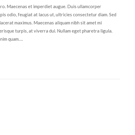
ibero. Maecenas et imperdiet augue. Duis ullamcorper
is odio, feugiat at lacus ut, ultricies consectetur diam. Sed
 placerat maximus. Maecenas aliquam nibh sit amet mi
isque turpis, at viverra dui. Nullam eget pharetra ligula.
 enim quam….