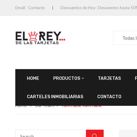
Email:
Contacto
Descuentos de Hoy:
Descuentos hasta 50
Todas 
HOME
PRODUCTOS
TARJETAS
CARTELES INMOBILIARIAS
CONTACTO
Home
Our Team
Tom Hank
Tom Hank