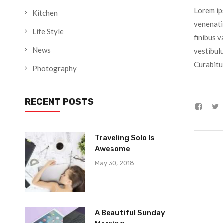
Lorem ips
Kitchen
venenatis
Life Style
finibus v
News
vestibulu
Curabitur
Photography
RECENT POSTS
Traveling Solo Is
Awesome
May 30, 2018
A Beautiful Sunday