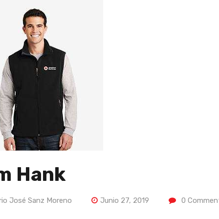
m Hank
rio José Sanz Moreno
Junio 27, 2019
0
Commen