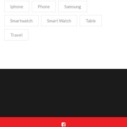
Iphone
Phone
Samsung
Smartwatch
Smart Watch
Table
Travel