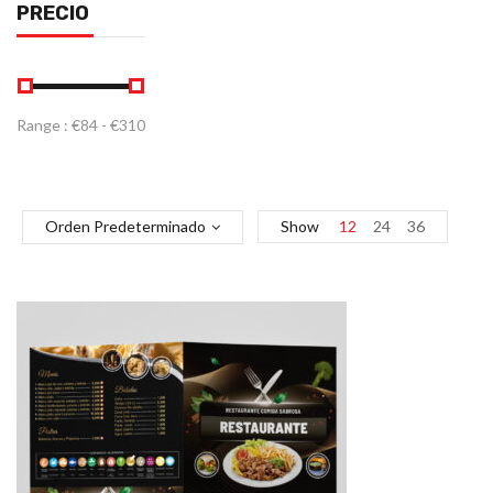
PRECIO
Range :
€
84
- €
310
Orden Predeterminado
Show
12
24
36