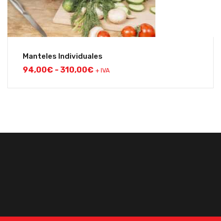
Manteles Individuales
94,00
€
-
310,00
€
+ IVA