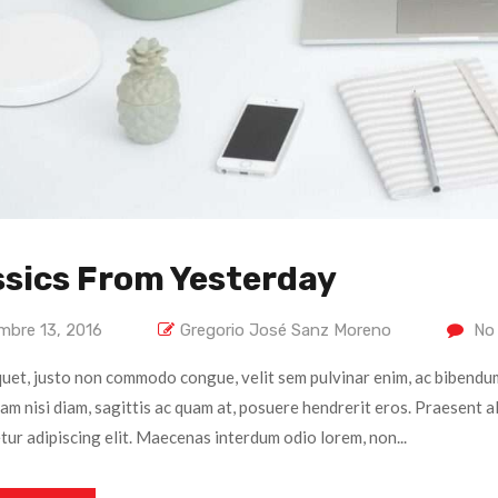
ssics From Yesterday
mbre 13, 2016
Gregorio José Sanz Moreno
No
quet, justo non commodo congue, velit sem pulvinar enim, ac bibendum
iam nisi diam, sagittis ac quam at, posuere hendrerit eros. Praesent 
ur adipiscing elit. Maecenas interdum odio lorem, non...