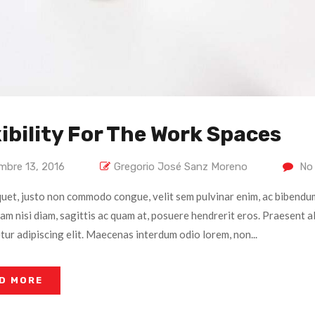
ibility For The Work Spaces
mbre 13, 2016
Gregorio José Sanz Moreno
No
quet, justo non commodo congue, velit sem pulvinar enim, ac bibendum
iam nisi diam, sagittis ac quam at, posuere hendrerit eros. Praesent 
ur adipiscing elit. Maecenas interdum odio lorem, non...
D MORE