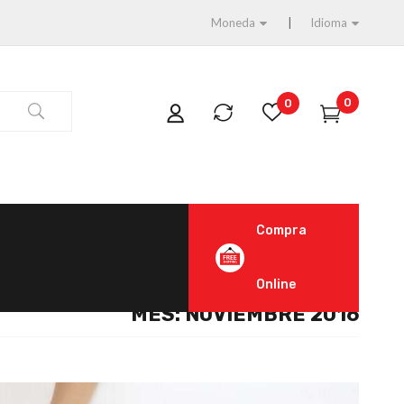
Moneda
Idioma
0
0
Compra
Online
MES:
NOVIEMBRE 2016