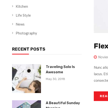
Kitchen
Life Style
News
Photography
Flex
RECENT POSTS
Novie
Traveling Solo Is
Nunc ali
Awesome
lacus. Et
May 30, 2018
consectet
REA
A Beautiful Sunday