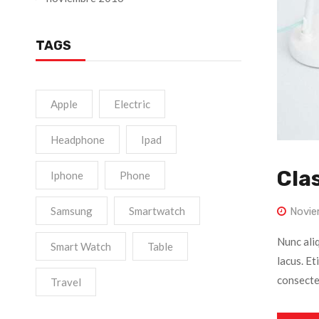
TAGS
Apple
Electric
Headphone
Ipad
Cla
Iphone
Phone
Samsung
Smartwatch
Novie
Nunc ali
Smart Watch
Table
lacus. Et
consectet
Travel