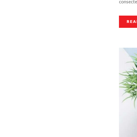
consectet
REA