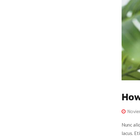
How
Novie
Nunc ali
lacus. Et