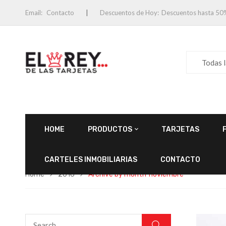
Email:
Contacto
Descuentos de Hoy:
Descuentos hasta 50
Todas 
HOME
PRODUCTOS
TARJETAS
CARTELES INMOBILIARIAS
CONTACTO
Home
2016
Archive by month"noviembre"