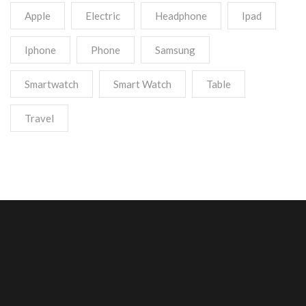
Apple
Electric
Headphone
Ipad
Iphone
Phone
Samsung
Smartwatch
Smart Watch
Table
Travel