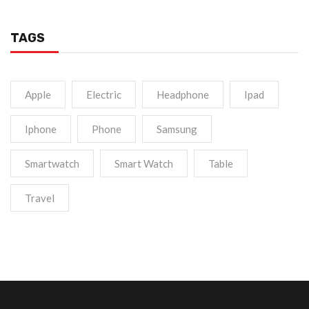
TAGS
Apple
Electric
Headphone
Ipad
Iphone
Phone
Samsung
Smartwatch
Smart Watch
Table
Travel