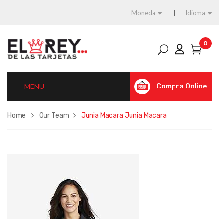
Moneda
Idioma
0
MENU
Compra Online
Home
Our Team
Junia Macara
Junia Macara