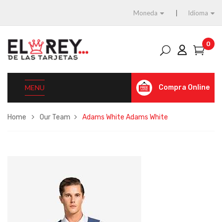
Moneda
Idioma
0
MENU
Compra Online
Home
Our Team
Adams White
Adams White