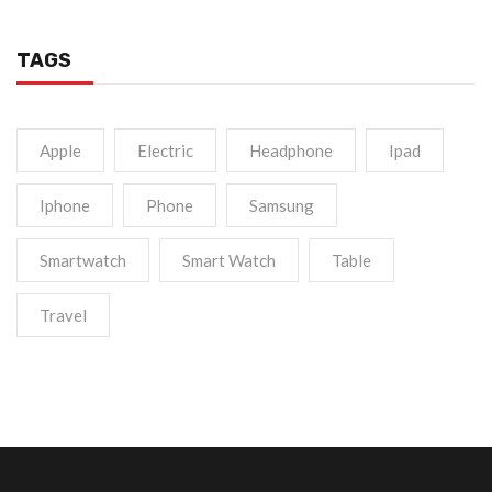
TAGS
Apple
Electric
Headphone
Ipad
Iphone
Phone
Samsung
Smartwatch
Smart Watch
Table
Travel