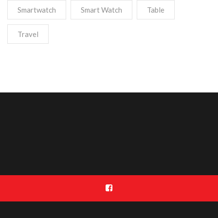
Smartwatch
Smart Watch
Table
Travel