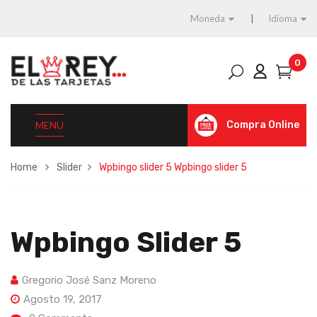
Moneda
Idioma
0
MENU
Compra Online
Home
Slider
Wpbingo slider 5
Wpbingo slider 5
Wpbingo Slider 5
Gregorio José Sanz Moreno
Agosto 19, 2017