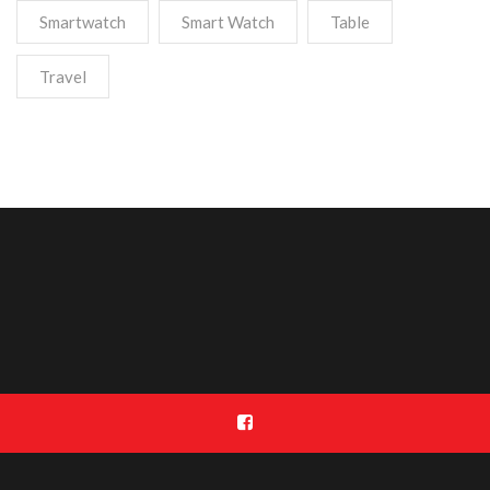
Smartwatch
Smart Watch
Table
Travel