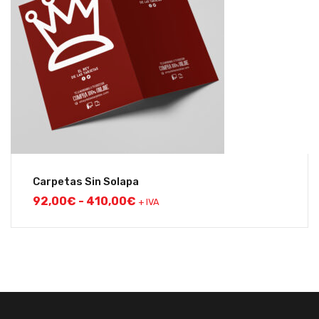
Carpetas Sin Solapa
92,00
€
-
410,00
€
+ IVA